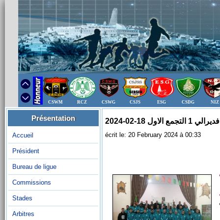
CSWM
RCZ
CSWG
CSJS
ESG
CSDG
NIZ
Présentation
لاول 18-02-2024
écrit le: 20 February 2024 à 00:33
Accueil
Président
Bureau de ligue
Commissions
Stades
Arbitres