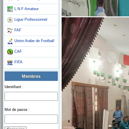
L.N.F Amateur
Ligue Professionnel
FAF
Union Arabe de Football
CAF
FIFA
Membres
Identifiant :
Mot de passe :