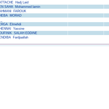
ATTACHE Hadj Laid
EN SAHA Mohammed lamin
AHMANI FAROUK
HEBA MORAD
 _
ERGA Elmehdi
HENNAI Yassine
OUFINIK SALAH EDDINE
ENDIBA Fardjaallah