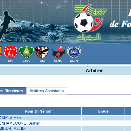
ESG
CSDG
NIZ
OSMG
RCTM
Arbitres
es Directeurs
Arbitres Assistants
Nom & Prénom
Grade
RAIK Aimen
ENHAMDOUNE Brahim
MIEUR MEHDI