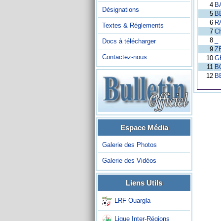
4
B
Désignations
5
B
6
R
Textes & Réglements
7
C
8
_
Docs à télécharger
9
Z
Contactez-nous
10
G
11
B
12
B
Espace Média
Galerie des Photos
Galerie des Vidéos
Liens Utils
LRF Ouargla
Ligue Inter-Régions