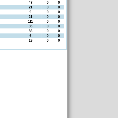
47
0
0
21
0
0
9
0
0
21
0
0
111
0
0
35
0
0
36
0
0
6
0
0
19
0
0