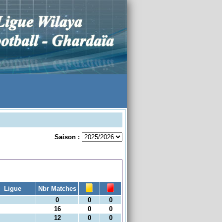
Saison :
Ligue
Nbr Matches
0
0
0
16
0
0
12
0
0