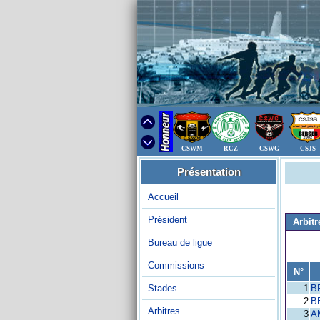
CSWM
RCZ
CSWG
CSJS
Présentation
Accueil
Président
Arbitr
Bureau de ligue
Commissions
N°
Stades
1
B
2
B
Arbitres
3
A