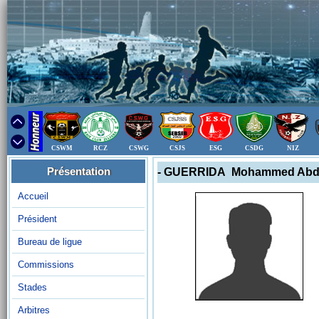
CSWM
RCZ
CSWG
CSJS
ESG
CSDG
NIZ
Présentation
- GUERRIDA Mohammed Abd
Accueil
Président
Bureau de ligue
Commissions
Stades
Arbitres