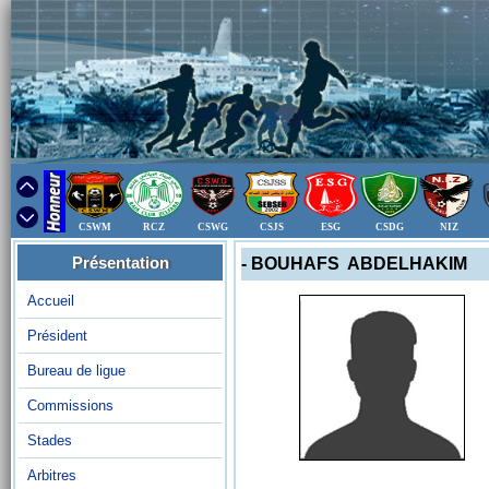
CSWM
RCZ
CSWG
CSJS
ESG
CSDG
NIZ
Présentation
- BOUHAFS ABDELHAKIM
Accueil
Président
Bureau de ligue
Commissions
Stades
Arbitres