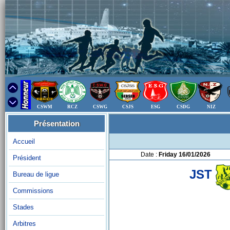
CSWM
RCZ
CSWG
CSJS
ESG
CSDG
NIZ
Présentation
Accueil
Date :
Friday 16/01/2026
Président
JST
Bureau de ligue
Commissions
Stades
Arbitres