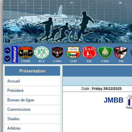
CSWM
RCZ
CSWG
CSJS
ESG
CSDG
NIZ
Présentation
Accueil
Date :
Friday 26/12/2025
Président
JMBB
Bureau de ligue
Commissions
Stades
Arbitres