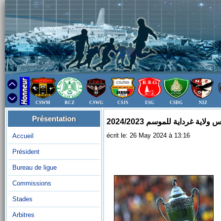
CSWM
RCZ
CSWG
CSJS
ESG
CSDG
NIZ
Présentation
ولاية غرداية للموسم 2024/2023
écrit le: 26 May 2024 à 13:16
Accueil
Président
Bureau de ligue
Commissions
Stades
Arbitres