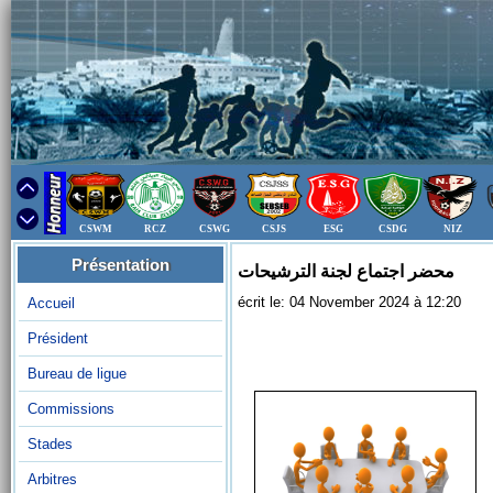
CSWM
RCZ
CSWG
CSJS
ESG
CSDG
NIZ
Présentation
محضر اجتماع لجنة الترشيحات
écrit le: 04 November 2024 à 12:20
Accueil
Président
Bureau de ligue
Commissions
Stades
Arbitres