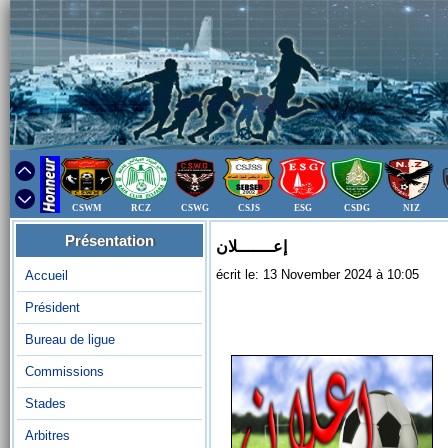
CSWM
RCZ
CSWG
CSJS
ESG
CSDG
NIZ
Présentation
إعـــــــلان
écrit le: 13 November 2024 à 10:05
Accueil
Président
Bureau de ligue
Commissions
Stades
Arbitres