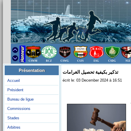
CSWM
RCZ
CSWG
CSJS
ESG
CSDG
NIZ
Présentation
تذكير بكيفية تحصيل الغرامات
écrit le: 03 December 2024 à 16:51
Accueil
Président
Bureau de ligue
Commissions
Stades
Arbitres