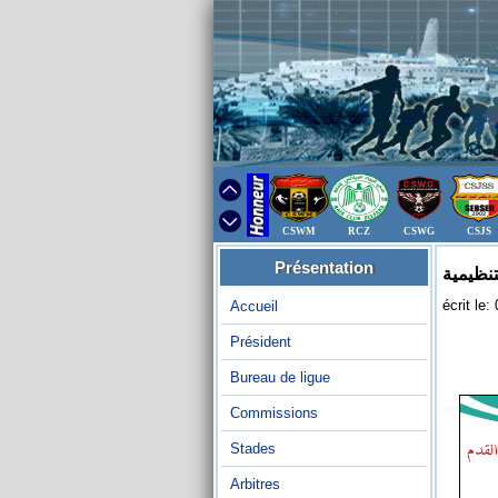
CSWM
RCZ
CSWG
CSJS
Présentation
تنظيمية
écrit le
Accueil
Président
Bureau de ligue
Commissions
Stades
Arbitres