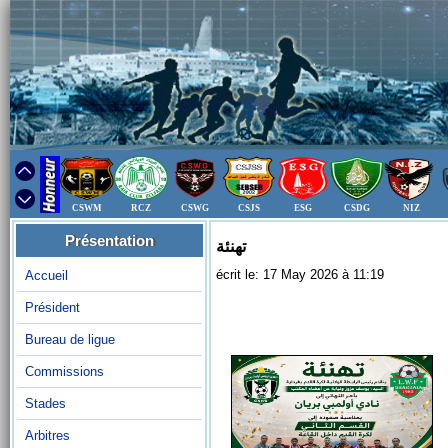
CSWM
RCZ
CSWG
CSJS
ESG
CSDG
NIZ
Présentation
تهنئة
écrit le: 17 May 2026 à 11:19
Accueil
Président
Bureau de ligue
Commissions
Stades
Arbitres