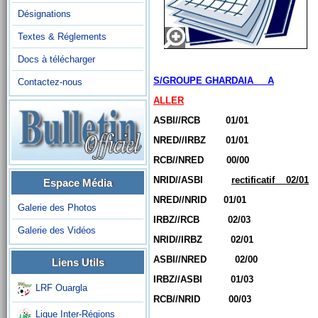
Désignations
Textes & Réglements
Docs à télécharger
S/GROUPE GHARDAIA A
Contactez-nous
ALLER
ASBI//RCB 01/01
NRED//IRBZ 01/01
RCB//NRED 00/00
NRID//ASBI
rectificatif 02/01
Espace Média
NRED//NRID 01/01
Galerie des Photos
IRBZ//RCB 02/03
Galerie des Vidéos
NRID//IRBZ 02/01
ASBI//NRED 02/00
Liens Utils
IRBZ//ASBI 01/03
LRF Ouargla
RCB//NRID 00/03
Ligue Inter-Régions