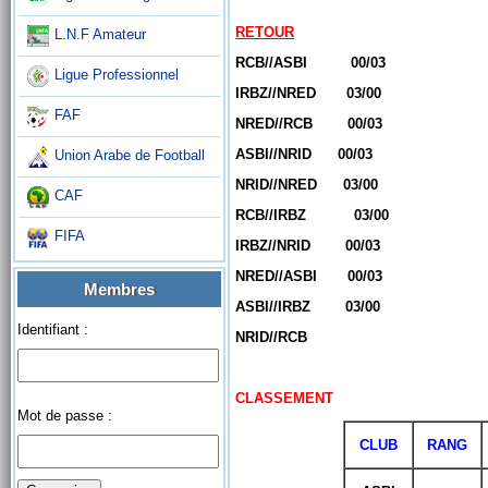
RETOUR
L.N.F Amateur
RCB//ASBI 00/03
Ligue Professionnel
IRBZ//NRED 03/00
FAF
NRED//RCB 00/03
ASBI//NRID 00/03
Union Arabe de Football
NRID//NRED 03/00
CAF
RCB//IRBZ 03/00
FIFA
IRBZ//NRID 00/03
NRED//ASBI 00/03
Membres
ASBI//IRBZ 03/00
Identifiant :
NRID//RCB
CLASSEMENT
Mot de passe :
CLUB
RANG