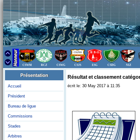
CSWM
RCZ
CSWG
CSJS
ESG
CSDG
NIZ
Présentation
Résultat et classement caté
écrit le: 30 May 2017 à 11:35
Accueil
Président
Bureau de ligue
Commissions
Stades
Arbitres