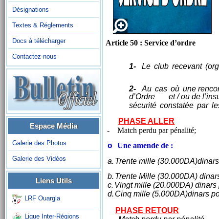
Désignations
Textes & Réglements
Docs à télécharger
Article 50 : Service d’ordre
Contactez-nous
1-
Le
club
recevant
(or
2-
Au
cas
où
une renco
d’Ordre
et / ou de l’in
sécurité
constatée
par
le
PHASE ALLER
Espace Média
-
Match perdu par pénalité;
Galerie des Photos
Une amende de :
o
Galerie des Vidéos
a.
Trente mille (30.000DA)dinars
b.
Trente Mille (30.000DA) dinars 
Liens Utils
c.
Vingt mille (20.000DA) dinars 
d.
Cinq mille (5.000DA)dinars po
LRF Ouargla
PHASE RETOUR
Ligue Inter-Régions