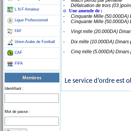
-
Match perdu par pénalité
-
Défalcation de trois (03 )poin
L.N.F Amateur
Une amende de :
o
-
Cinquante Mille (50.000DA) D
Ligue Professionnel
-
Cinquante Mille (50.000DA) Di
FAF
-
Vingt mille (20.000DA) Dinar
-
Dix mille (10.000DA) Dinars 
Union Arabe de Football
-
Cinq mille (5.000DA) Dinars 
CAF
FIFA
Membres
Le service d’ordre est 
Identifiant :
Mot de passe :