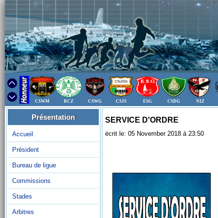
CSWM
RCZ
CSWG
CSJS
ESG
CSDG
NIZ
Présentation
SERVICE D'ORDRE
écrit le: 05 November 2018 à 23:50
Accueil
Président
Bureau de ligue
Commissions
Stades
Arbitres