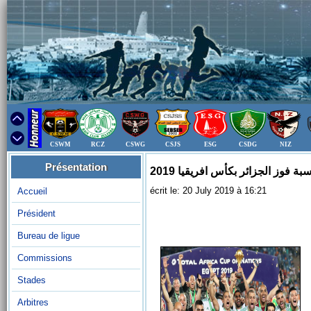
CSWM
RCZ
CSWG
CSJS
ESG
CSDG
NIZ
Présentation
سبة فوز الجزائر بكأس افريقيا 2019
écrit le: 20 July 2019 à 16:21
Accueil
Président
Bureau de ligue
Commissions
Stades
Arbitres