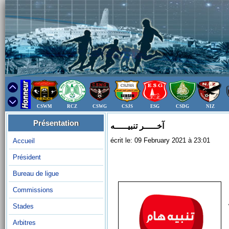
CSWM
RCZ
CSWG
CSJS
ESG
CSDG
NIZ
Présentation
آخـــــر تنبيـــــه
écrit le: 09 February 2021 à 23:01
Accueil
Président
Bureau de ligue
Commissions
Stades
Arbitres