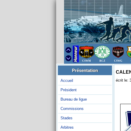
CSWM
RCZ
CSWG
Présentation
CALEN
écrit le
Accueil
Président
Bureau de ligue
Commissions
Stades
Arbitres