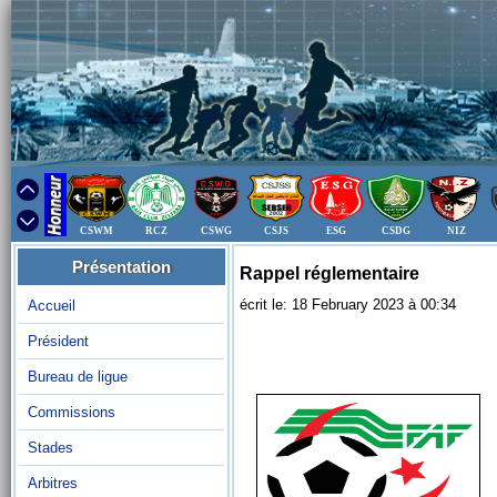
CSWM
RCZ
CSWG
CSJS
ESG
CSDG
NIZ
Présentation
Rappel réglementaire
écrit le: 18 February 2023 à 00:34
Accueil
Président
Bureau de ligue
Commissions
Stades
Arbitres