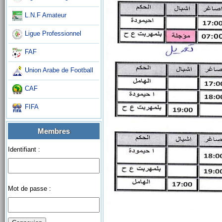
L.N.F Amateur
Ligue Professionnel
FAF
Union Arabe de Football
CAF
FIFA
Membres
Identifiant :
Mot de passe :