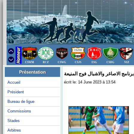
CSWM
RCZ
CSWG
CSJS
ESG
CSDG
NIZ
Présentation
écrit le: 14 June 2023 à 13:54
Accueil
Président
Bureau de ligue
Commissions
Stades
Arbitres