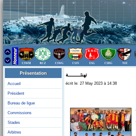
CSWM
RCZ
CSWG
CSJS
ESG
CSDG
NIZ
Présentation
تهنئــــــــة
écrit le: 27 May 2023 à 14:38
Accueil
Président
Bureau de ligue
Commissions
Stades
Arbitres