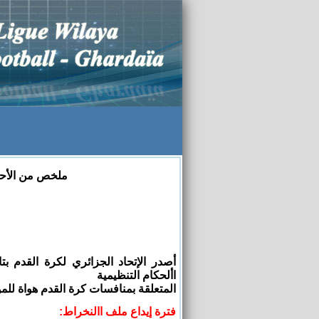
ملخص من الأحكام ا
األحكام التنظيمية
المتعلقة بمنافسات كرة القدم هواة للموسم 2024-2023 ومن أبرز ما
فترة إيداع ملف االنخراط: