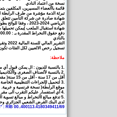
نسخة من اعتماد النادي
قائمة باألعضاء المسيرين، المكلفين بتم
تبرئة الذمة مؤشرة من طرف الرابطة ال
شهادة صادرة عن شركة التأمين تتعلق ب
الرياضي 2024-2023 ، وفقا للوائح بطوالت كرة القدم للهواة.
شهادة استقبال الملعب )يمكن تحميلها م
دفع حقوق االنخراط المقدرة بـ : 500.000.00 دج )50مليون ( والديون المتعلقة
بالنادي
التقرير المالي للسنة المالية 2022 وتقرير محافظ الحسابات
تسجيل رخص الالعبين لكل الفئات تكون عبر األر
ملاحظة:
.1 بالنسبة للديون : ال يمكن قبول أي ملف انخراط إال بعد تسديد الديون كل نادي.
.2 بالنسبة لألصناف الصغرى واألكاديميات : حقوق انخراط كل صنف )أقل من 19 سنة -
أقل من 17 سنة - أقل من 15 سنة( مقدرة بـ 150.000.00 دج )15 مليون لكل صنف(
.3 لتحميل اإلجراءات التنظيمية الخاصة بالموسم الرياضي 2024-2023 )يمكن تحميلها من
موقع الرابطة( نسخة فرنسية و عربية.
.4 أي استفسار عليكم التقرب الى مقر الرابطة الوالئية لكرة القدم غرداية
.5 تدفع مبالغ االنخراط و مبالغ تسوية الديون في حساب الرابطة الوالئية لكرة القدم غرداية
لدى البنك القرض الشعبي الجزائري وحدة
 : RIB 00..400113.4180349411/69