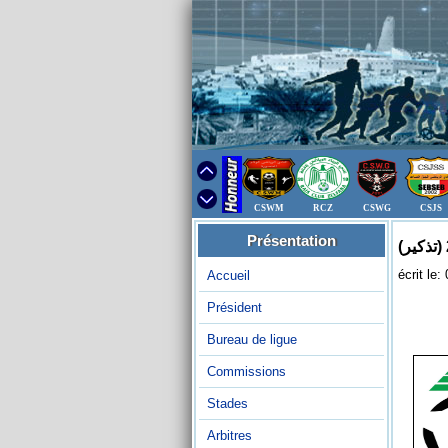
CSWM
RCZ
CSWG
CSJS
Présentation
écrit le
Accueil
Président
Bureau de ligue
Commissions
Stades
Arbitres