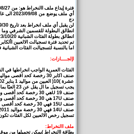
فترة إيداع ملف االنخراط هو: من 2023/08/27 الى يوم 2023/09/07
دج
لن يقبل أي ملف انخراط بعد تاريخ 2023/09/30
انطالق البطولة للقسمين الشرفي وما قبل الش
انطالق بطولة الفئات الشبانية 2023/10/20
تم تحديد فترة تسجيالت الالعبين األكابر من 2023/08/27 إلى 2/28
اما بالنسبة لتسجيالت الفئات الشبانية ف
اإلجــــازات:
الفئات العمرية الواجب انخراطها في الن
صنف اكابر 30 رخصة كحد اقصى مواليد قبل 01 جانفي 2005
عشرة )10( العبين من مواليد 1 يناير 2002 و 31 ديسمبر 2004 بينهم حارس واحد )01(
يجب تسجيل ما ال يقل عن 23 العبًا بما في ذلك ثالثة )03( حراس مرمى
صنف 19 Uهي 30 رخصة كحد أقصى و 20 رخصة كحد أدنى مواليد 2005 و 2006
صنف 17U هي 30 رخصة كحد أقصى و 20 رخصة كحد أدنى مواليد 2007 و 2008
صنف 15U فهي 30 رخصة كحد أقصى و 20 رخصة كحد أدنى مواليد 2009 و 2010
صنف 14U فهي 30 رخصة مواليد 2011 اختيارية و ليس إجبارية
تسجيل رخص الالعبين لكل الفئات تكون عبر األر
ملف االنخراط:
بطاقة االنخراط )يمكن تحميلها من موقع