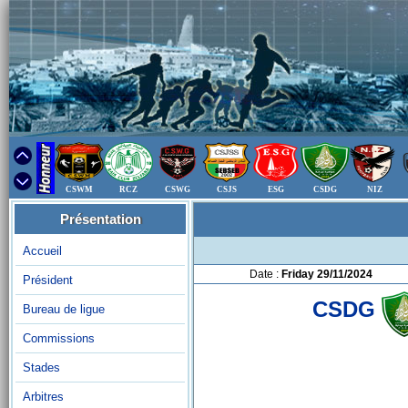
CSWM
RCZ
CSWG
CSJS
ESG
CSDG
NIZ
Présentation
Accueil
Date :
Friday 29/11/2024
Président
CSDG
Bureau de ligue
Commissions
Stades
Arbitres