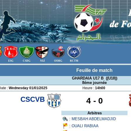
ESG
CSDG
NIZ
OSMG
RCTM
Feuille de match
GHARDAIA U17 B ((U18))
8éme journée
Date :
Wednesday 01/01/2025
Heure :
14h00
CSCVB
4 -
0
Arbitres
:
MESBAH ABDELMADJID
:
OUALI RABIAA