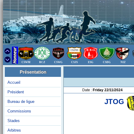
CSWM
RCZ
CSWG
CSJS
ESG
CSDG
NIZ
Présentation
Accueil
Date :
Friday 22/11/2024
Président
JTOG
Bureau de ligue
Commissions
Stades
Arbitres