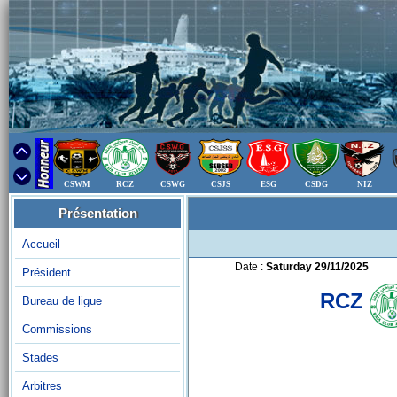
CSWM
RCZ
CSWG
CSJS
ESG
CSDG
NIZ
Présentation
Accueil
Date :
Saturday 29/11/2025
Président
RCZ
Bureau de ligue
Commissions
Stades
Arbitres