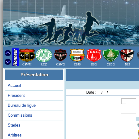
CSWM
RCZ
CSWG
CSJS
ESG
CSDG
NIZ
Présentation
Accueil
Date :
__/__/____
Président
Bureau de ligue
Commissions
Stades
Arbitres