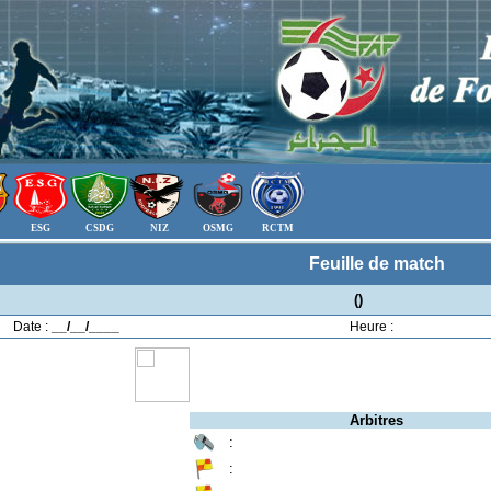
ESG
CSDG
NIZ
OSMG
RCTM
Feuille de match
()
Date :
__/__/____
Heure :
Arbitres
:
: