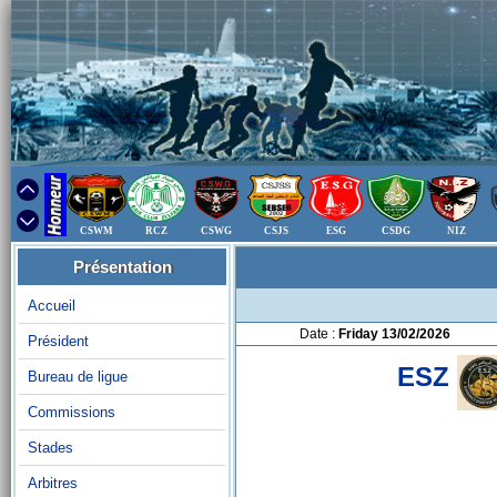
CSWM
RCZ
CSWG
CSJS
ESG
CSDG
NIZ
Présentation
Accueil
Date :
Friday 13/02/2026
Président
ESZ
Bureau de ligue
Commissions
Stades
Arbitres