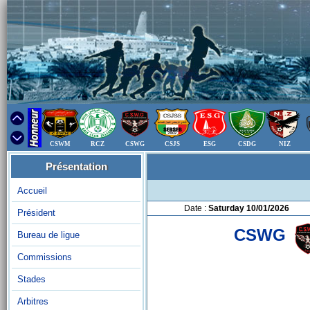
CSWM
RCZ
CSWG
CSJS
ESG
CSDG
NIZ
Présentation
Accueil
Date :
Saturday 10/01/2026
Président
CSWG
Bureau de ligue
Commissions
Stades
Arbitres