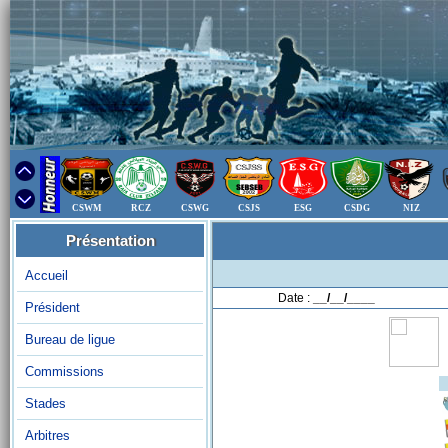
CSWM
RCZ
CSWG
CSJS
ESG
CSDG
NIZ
Présentation
Accueil
Date :
__/__/____
Président
Bureau de ligue
Commissions
Stades
Arbitres