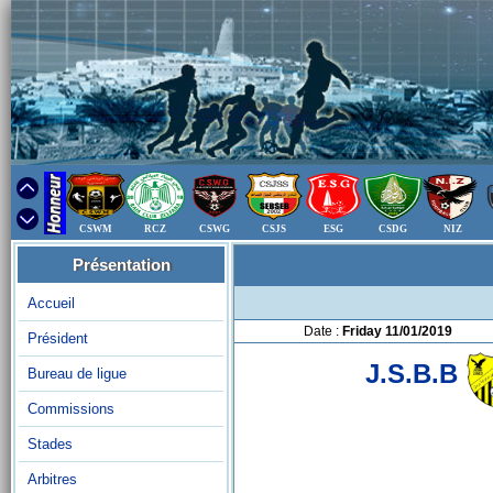
CSWM
RCZ
CSWG
CSJS
ESG
CSDG
NIZ
Présentation
Accueil
Date :
Friday 11/01/2019
Président
J.S.B.B
Bureau de ligue
Commissions
Stades
Arbitres