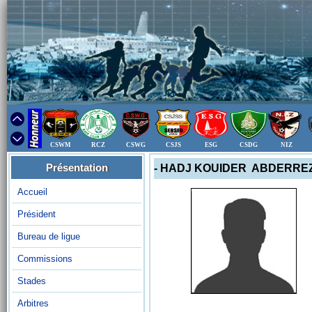
CSWM
RCZ
CSWG
CSJS
ESG
CSDG
NIZ
Présentation
- HADJ KOUIDER ABDERRE
Accueil
Président
Bureau de ligue
Commissions
Stades
Arbitres